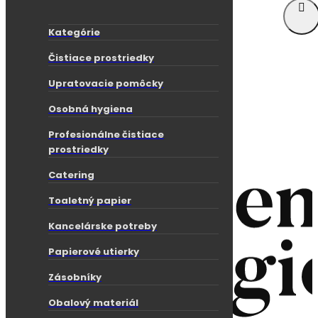
Telefón:
+421 904 581 581
Email:
info@edenhygiena.sk
Kategórie
Dovoz do 24 hodín
Čistiace prostriedky
Môj účet
Prihlásenie
Upratovacie pomôcky
Registrácia
Osobná hygiena
Profesionálne čistiace
prostriedky
Catering
Toaletný papier
Kancelárske potreby
Papierové utierky
Zásobníky
Obalový materiál