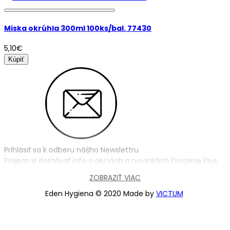
Miska okrúhla 300ml 100ks/bal. 77430
5,10€
Kúpiť
Prihlásiť sa k odberu nášho Newslettru
Prajem si dostávať info o akciách a novinkách Drogérie Plus.
ZOBRAZIŤ VIAC
Prihlásiť sa
Eden Hygiena © 2020 Made by
VICTUM
Môj Účet