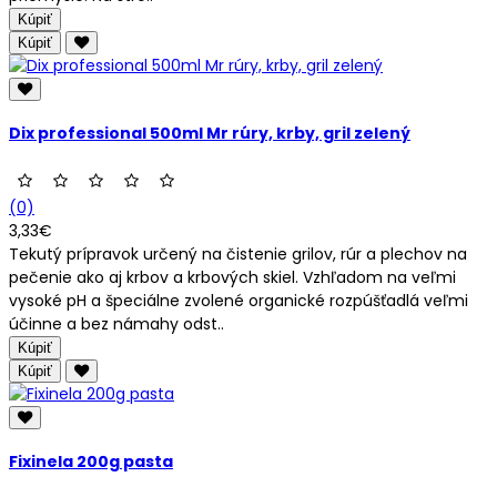
Kúpiť
Kúpiť
Dix professional 500ml Mr rúry, krby, gril zelený
(0)
3,33€
Tekutý prípravok určený na čistenie grilov, rúr a plechov na
pečenie ako aj krbov a krbových skiel. Vzhľadom na veľmi
vysoké pH a špeciálne zvolené organické rozpúšťadlá veľmi
účinne a bez námahy odst..
Kúpiť
Kúpiť
Fixinela 200g pasta