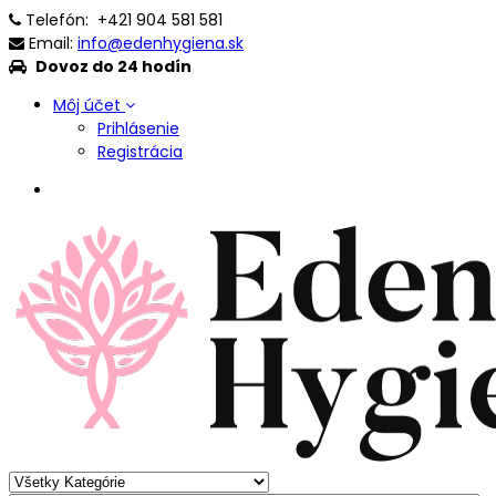
Telefón:
+421 904 581 581
Email:
info@edenhygiena.sk
Dovoz do 24 hodín
Môj účet
Prihlásenie
Registrácia