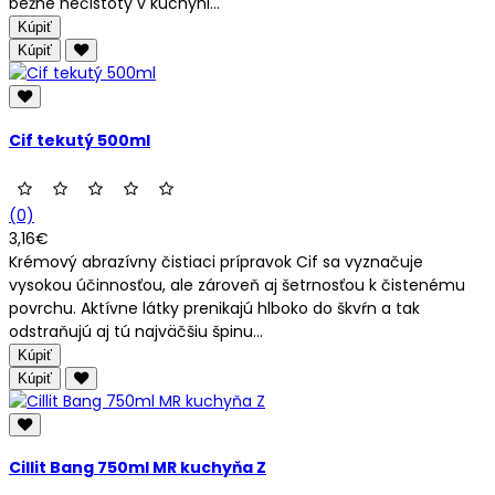
bežné nečistoty v kuchyni...
Kúpiť
Kúpiť
Cif tekutý 500ml
(0)
3,16€
Krémový abrazívny čistiaci prípravok Cif sa vyznačuje
vysokou účinnosťou, ale zároveň aj šetrnosťou k čistenému
povrchu. Aktívne látky prenikajú hlboko do škvŕn a tak
odstraňujú aj tú najväčšiu špinu...
Kúpiť
Kúpiť
Cillit Bang 750ml MR kuchyňa Z