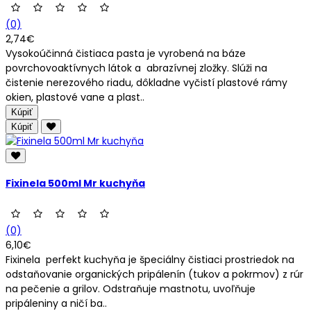
(0)
2,74€
Vysokoúčinná čistiaca pasta je vyrobená na báze
povrchovoaktívnych látok a abrazívnej zložky. Slúži na
čistenie nerezového riadu, dôkladne vyčistí plastové rámy
okien, plastové vane a plast..
Kúpiť
Kúpiť
Fixinela 500ml Mr kuchyňa
(0)
6,10€
Fixinela perfekt kuchyňa je špeciálny čistiaci prostriedok na
odstaňovanie organických pripálenín (tukov a pokrmov) z rúr
na pečenie a grilov. Odstraňuje mastnotu, uvoľňuje
pripáleniny a ničí ba..