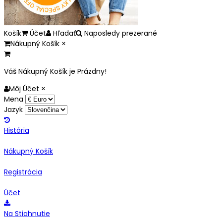
Košík
Účet
Hľadať
Naposledy prezerané
Nákupný Košík
×
Váš Nákupný Košík je Prázdny!
Môj Účet
×
Mena
Jazyk
História
Nákupný Košík
Registrácia
Účet
Na Stiahnutie