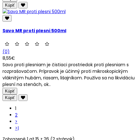
Kúpiť
Savo MR proti plesni 500ml
(0)
8,55€
Savo proti plesniam je čistiaci prostriedok proti plesniam s
rozprašovačom. Prípravok je účinný proti mikroskopickým
vláknitým hubám, riasam, lišajníkom. Používa sa na likvidáciu
plesní na stenách, ok..
Kúpiť
Kúpiť
1
2
>
>|
Zobrazené 1 až 15 z 26 (2 stránok)