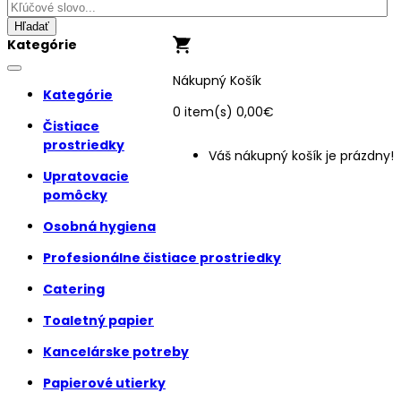
Hľadať
Kategórie
Nákupný Košík
Kategórie
0
item(s)
0,00€
Čistiace
prostriedky
Váš nákupný košík je prázdny!
Upratovacie
pomôcky
Osobná hygiena
Profesionálne čistiace prostriedky
Catering
Toaletný papier
Kancelárske potreby
Papierové utierky