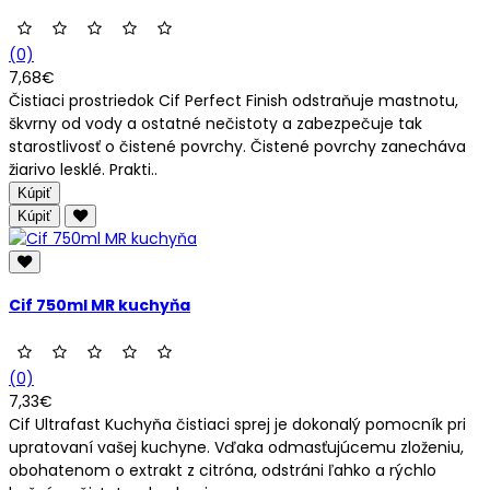
(0)
7,68€
Čistiaci prostriedok Cif Perfect Finish odstraňuje mastnotu,
škvrny od vody a ostatné nečistoty a zabezpečuje tak
starostlivosť o čistené povrchy. Čistené povrchy zanecháva
žiarivo lesklé. Prakti..
Kúpiť
Kúpiť
Cif 750ml MR kuchyňa
(0)
7,33€
Cif Ultrafast Kuchyňa čistiaci sprej je dokonalý pomocník pri
upratovaní vašej kuchyne. Vďaka odmasťujúcemu zloženiu,
obohatenom o extrakt z citróna, odstráni ľahko a rýchlo