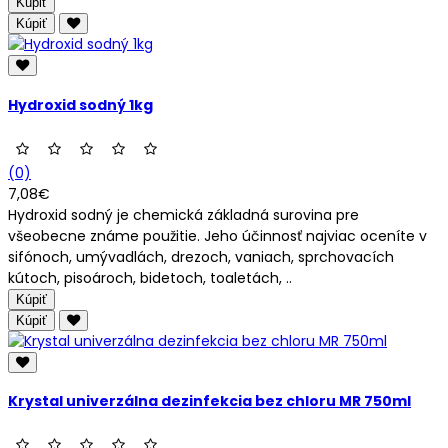
Kúpiť
Kúpiť
Hydroxid sodný 1kg
(0)
7,08€
Hydroxid sodný je chemická základná surovina pre
všeobecne známe použitie. Jeho účinnosť najviac oceníte v
sifónoch, umývadlách, drezoch, vaniach, sprchovacích
kútoch, pisoároch, bidetoch, toaletách, ..
Kúpiť
Kúpiť
Krystal univerzálna dezinfekcia bez chloru MR 750ml