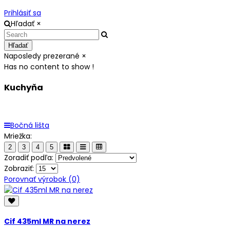
Prihlásiť sa
Hľadať
×
Hľadať
Naposledy prezerané
×
Has no content to show !
Kuchyňa
Bočná lišta
Mriežka:
2
3
4
5
Zoradiť podľa:
Zobraziť:
Porovnať výrobok (0)
Cif 435ml MR na nerez