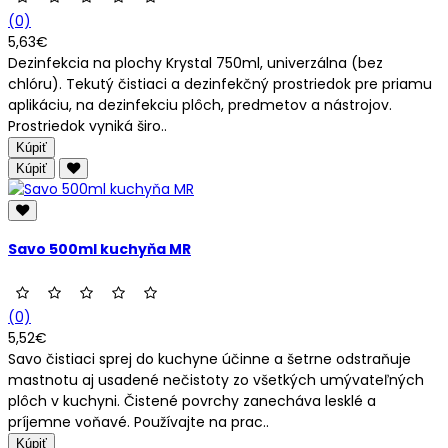
(0)
5,63€
Dezinfekcia na plochy Krystal 750ml, univerzálna (bez
chlóru). Tekutý čistiaci a dezinfekčný prostriedok pre priamu
aplikáciu, na dezinfekciu plôch, predmetov a nástrojov.
Prostriedok vyniká širo..
Kúpiť
Kúpiť
Savo 500ml kuchyňa MR
(0)
5,52€
Savo čistiaci sprej do kuchyne účinne a šetrne odstraňuje
mastnotu aj usadené nečistoty zo všetkých umývateľných
plôch v kuchyni. Čistené povrchy zanecháva lesklé a
príjemne voňavé. Používajte na prac..
Kúpiť