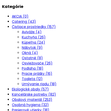
Kategórie
AKCIA (0)
Catering (43)
Čistiace prostriedky (157)
Aviváže (4)
Kuchyňa (26)
Kúpeľna (24)
Nábytok (9)
Okná (4)
Ostatné (8)
Osviežovače (26)
Podlaha (18)
Pracie prášky (16)
Toaleta (12)
Umývanie riadu (18)
Ekologické obaly (57)
Kancelárske potreby (82)
Obalový materiál (253)
Osobná hygiena (32)
Papierové utierky (18)