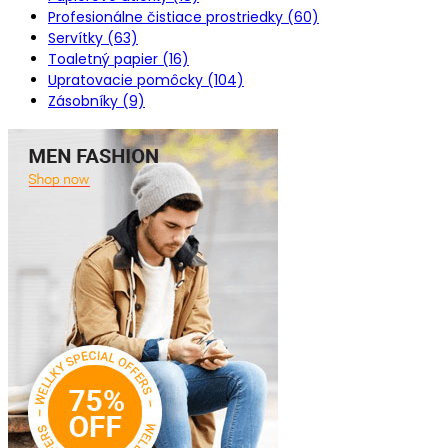
Profesionálne čistiace prostriedky (60)
Servítky (63)
Toaletný papier (16)
Upratovacie pomôcky (104)
Zásobníky (9)