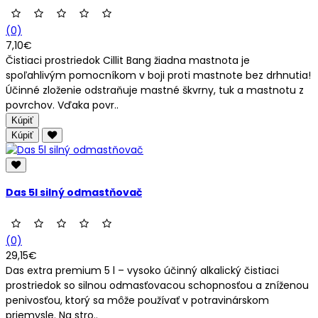
(0)
7,10€
Čistiaci prostriedok Cillit Bang žiadna mastnota je
spoľahlivým pomocníkom v boji proti mastnote bez drhnutia!
Účinné zloženie odstraňuje mastné škvrny, tuk a mastnotu z
povrchov. Vďaka povr..
Kúpiť
Kúpiť
Das 5l silný odmastňovač
(0)
29,15€
Das extra premium 5 l – vysoko účinný alkalický čistiaci
prostriedok so silnou odmasťovacou schopnosťou a zníženou
penivosťou, ktorý sa môže používať v potravinárskom
priemysle. Na stro..